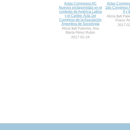
Actas Congresos AC
Actas Congres
Nuevos protagonistas en el
2do Congreso A
contexto de América Latina
II y II
y el Caribe: Acta 1er
Alicia Itatí Pa
Congreso de la Asociación
Franci Á
Argentina de Sociología
2017-0
Alicia Itatí Palermo, Ana
María Pérez Rubio
2017-02-24