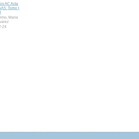
os AC Acta
AS: Tomo I,
I
lermo, Maria
lvarez
2-24