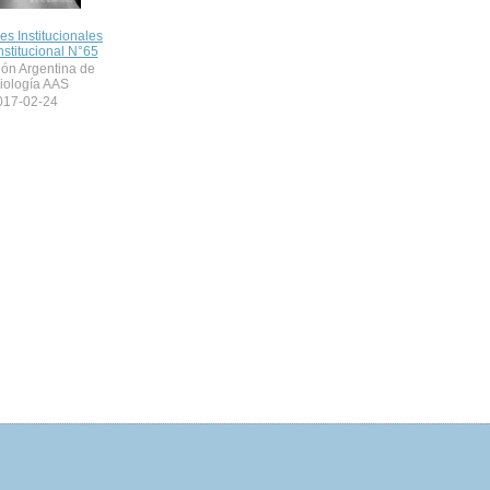
nes Institucionales
nstitucional N°65
ión Argentina de
iología AAS
017-02-24