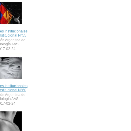
nes Institucionales
nstitucional N°55
ión Argentina de
iología AAS
017-02-24
nes Institucionales
nstitucional N°60
ión Argentina de
iología AAS
017-02-24