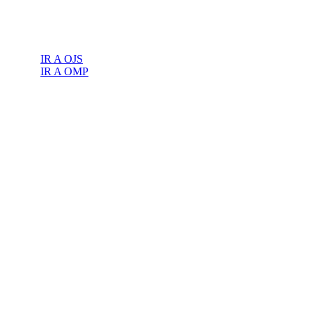
IR A OJS
IR A OMP